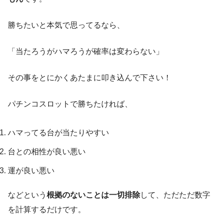
勝ちたいと本気で思ってるなら、
「当たろうがハマろうが確率は変わらない」
その事をとにかくあたまに叩き込んで下さい！
パチンコスロットで勝ちたければ、
ハマってる台が当たりやすい
台との相性が良い悪い
運が良い悪い
などという
根拠のないことは一切排除
して、
ただただ数字
を計算するだけ
です。