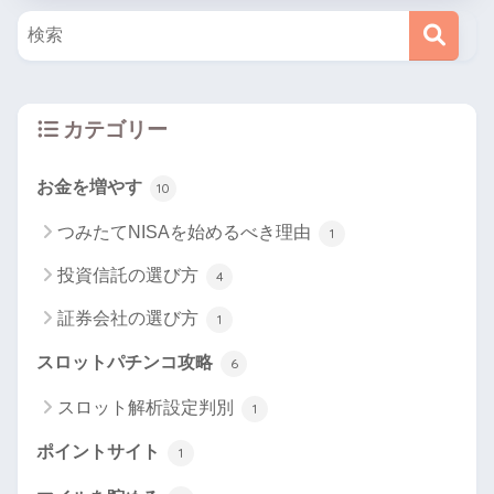
カテゴリー
お金を増やす
10
つみたてNISAを始めるべき理由
1
投資信託の選び方
4
証券会社の選び方
1
スロットパチンコ攻略
6
スロット解析設定判別
1
ポイントサイト
1