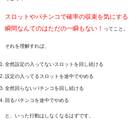
スロットやパチンコで確率の収束を気にする
瞬間なんてのはただの一瞬もない！
ってこと。
それを理解すれば、
全然設定の入ってないスロットを回し続ける
設定の入ってるスロットを途中でやめる
全然回らないパチンコを回し続ける
回るパチンコを途中でやめる
と、いった行動はしなくなるはずです。