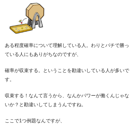
ある程度確率について理解している人。わりとパチで勝っ
ている人にもありがちなのですが、
確率が収束する。
ということを勘違いしている人が多いで
す。
収束する！なんて言うから、なんかパワーが働くんじゃな
いか？と勘違いしてしまうんですね。
ここで1つ例題なんですが、