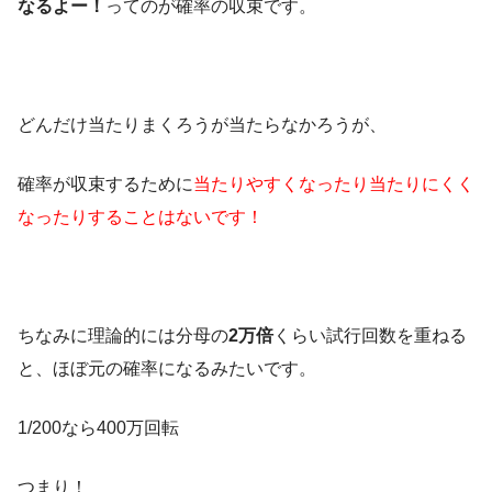
なるよー！
ってのが確率の収束です。
どんだけ当たりまくろうが当たらなかろうが、
確率が収束するために
当たりやすくなったり当たりにくく
なったりすることはないです！
ちなみに理論的には分母の
2万倍
くらい試行回数を重ねる
と、ほぼ元の確率になるみたいです。
1/200なら400万回転
つまり！