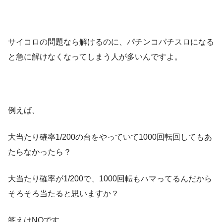
サイコロの問題なら解けるのに、パチンコパチスロになる
と急に解けなくなってしまう人が多いんですよ。
例えば、
大当たり確率1/200の台をやっていて1000回転回してもあ
たらなかったら？
大当たり確率が1/200で、1000回転もハマってるんだから
そろそろ当たると思いますか？
答えはNOです。