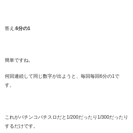
答え.
6分の1
簡単ですね。
何回連続して同じ数字が出ようと、毎回毎回6分の1で
す。
これがパチンコパチスロだと1/200だったり1/300だったり
するだけです。