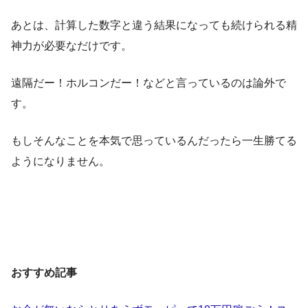
あとは、計算した数字と違う結果になっても続けられる精
神力が必要なだけです。
遠隔だー！ホルコンだー！などと言っているのは論外で
す。
もしそんなことを本気で思っているんだったら一生勝てる
ようになりません。
おすすめ記事