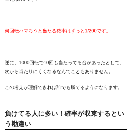
何回転ハマろうと当たる確率はずっと1/200です。
逆に、1000回転で10回も当たってる台があったとして、
次から当たりにくくなるなんてこともありません。
この考えが理解できれば誰でも勝てるようになります。
負けてる人に多い！確率が収束するとい
う勘違い