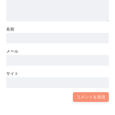
名前
メール
サイト